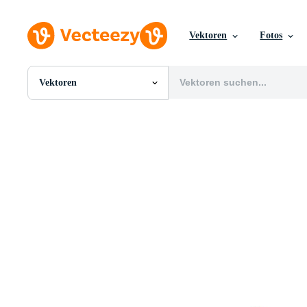
Vektoren
Fotos
Vektoren
Alle Bilder
Fotos
PNGs
PSDs
SVGs
Vorlagen
Vektoren
Videos
Motion Graphics
Redaktionelle Bilder
Redaktionelle Ereignisse