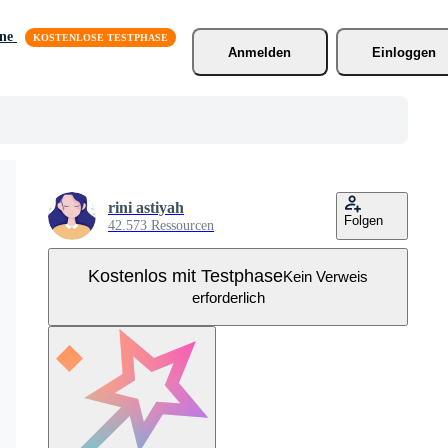
äne
Anmelden
Einloggen
rini astiyah
Folgen
42.573 Ressourcen
Kostenlos mit Testphase
Kein Verweis
erforderlich