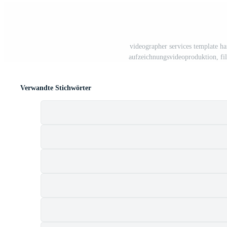
videographer services template han
aufzeichnungsvideoproduktion, fil
Verwandte Stichwörter