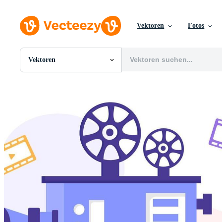
Vektoren
Fotos
Vektoren
Alle Bilder
Fotos
PNGs
PSDs
SVGs
Vorlagen
Vektoren
Videos
Motion Graphics
Redaktionelle Bilder
Redaktionelle Ereignisse