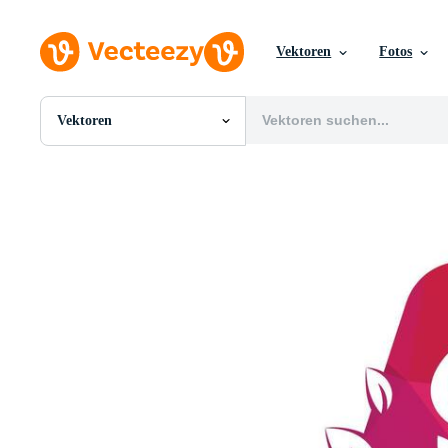
Vektoren
Fotos
Vektoren
Alle Bilder
Fotos
PNGs
PSDs
SVGs
Vorlagen
Vektoren
Videos
Motion Graphics
Redaktionelle Bilder
Redaktionelle Ereignisse