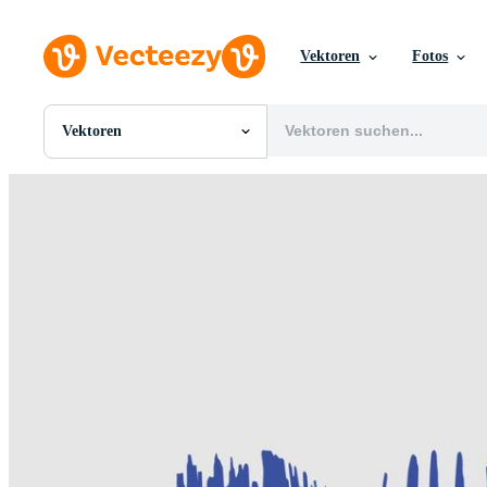
Vektoren
Fotos
Vektoren
Alle Bilder
Fotos
PNGs
PSDs
SVGs
Vorlagen
Vektoren
Videos
Motion Graphics
Redaktionelle Bilder
Redaktionelle Ereignisse