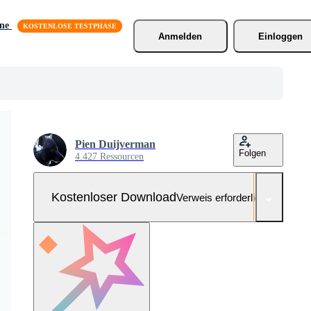
äne
Anmelden
Einloggen
Pien Duijverman
Folgen
4.427 Ressourcen
Kostenloser Download
Verweis erforderlich