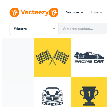
Vektoren
Fotos
Vektoren
Alle Bilder
Fotos
PNGs
PSDs
SVGs
Vorlagen
Vektoren
Videos
Motion Graphics
Redaktionelle Bilder
Redaktionelle Ereignisse