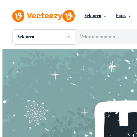
Vektoren
Fotos
Vektoren
Alle Bilder
Fotos
PNGs
PSDs
SVGs
Vorlagen
Vektoren
Videos
Motion Graphics
Redaktionelle Bilder
Redaktionelle Ereignisse