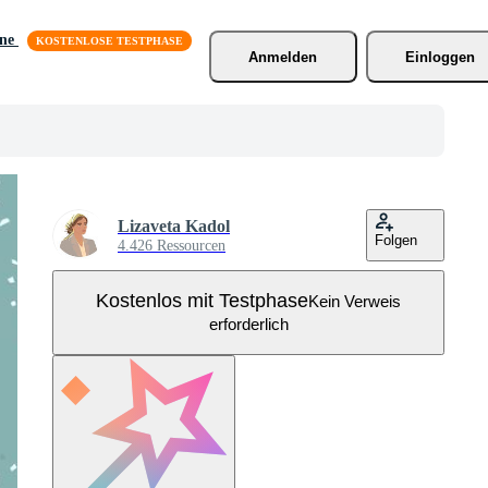
äne
Anmelden
Einloggen
Lizaveta Kadol
Folgen
4.426 Ressourcen
Kostenlos mit Testphase
Kein Verweis
erforderlich