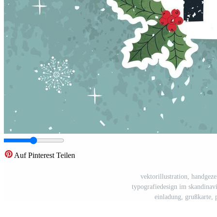
Auf Pinterest Teilen
vektorillustration, handgeze
typografiedesign im skandinavis
einladung, grußkarte, 