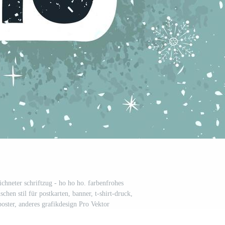
ichneter schriftzug - ho ho ho. farbenfrohes
chen stil für postkarten, banner, t-shirt-druck,
poster, anderes grafikdesign Pro Vektor