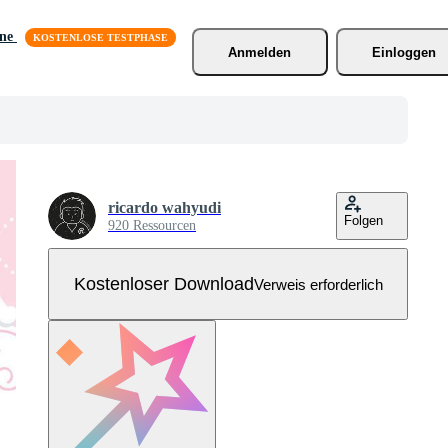
äne
Anmelden
Einloggen
ricardo wahyudi
Folgen
920 Ressourcen
Kostenloser Download
Verweis erforderlich