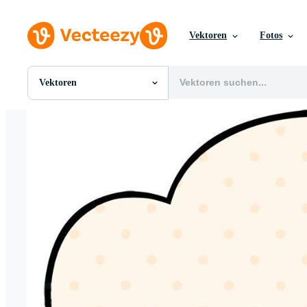
Vektoren
Fotos
Vektoren
Alle Bilder
Fotos
PNGs
PSDs
SVGs
Vorlagen
Vektoren
Videos
Motion Graphics
Redaktionelle Bilder
Redaktionelle Ereignisse