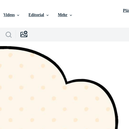
Pl
Videos
Editorial
Mehr