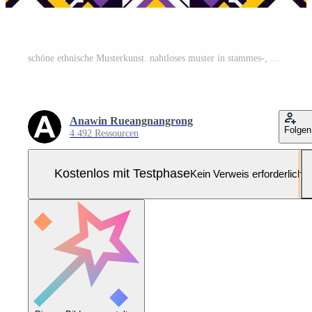
schöne ethnische Musterkunst. nahtloses muster in stammes-, volksstickerei und mexikanischem stil. geometrisch gestreift. Design für Hintergrund, Tapete, Vektorillustration, Stoff, Kleidung, Teppich. Pro-Vektor und Pro-SVG
Anawin Rueangnangrong
Folgen
4.492 Ressourcen
Kostenlos mit Testphase
Kein Verweis erforderlich