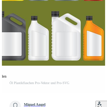
eilen
Öl Plastikflaschen Pro-Vektor und Pro-SVG
Miguel Angel