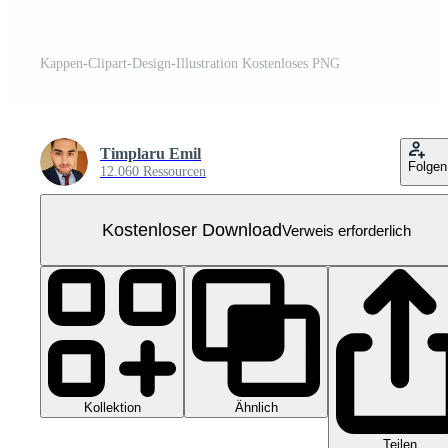
Kappen-Clipart-Design-Illustration Kostenloses PNG
Timplaru Emil
Folgen
12.060 Ressourcen
Kostenloser Download
Verweis erforderlich
Kollektion
Ähnlich
Teilen