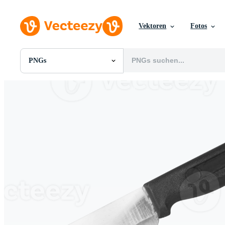
Vektoren
Fotos
PNGs
Alle Bilder
Fotos
PNGs
PSDs
SVGs
Vorlagen
Vektoren
Videos
Motion Graphics
Redaktionelle Bilder
Redaktionelle Ereignisse