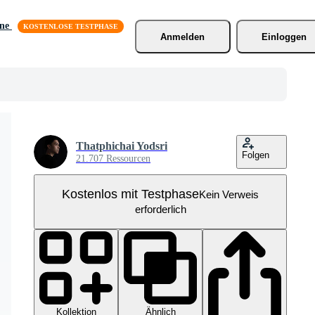
äne
Anmelden
Einloggen
Thatphichai Yodsri
Folgen
21.707 Ressourcen
Kostenlos mit Testphase
Kein Verweis
erforderlich
Kollektion
Ähnlich