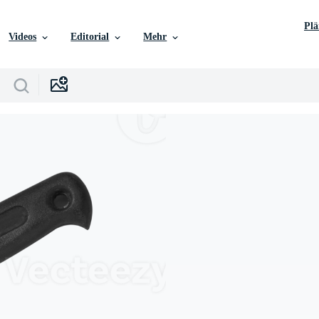
Pl
Videos
Editorial
Mehr