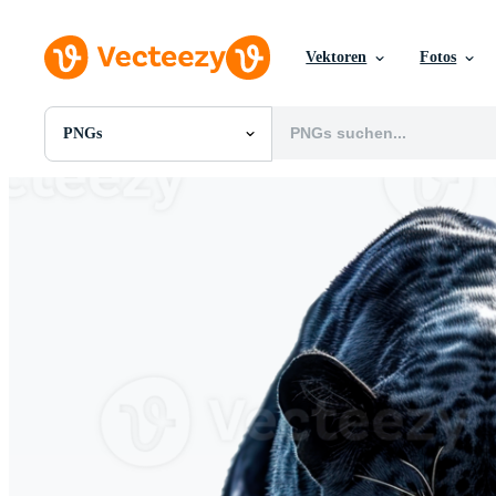
Vektoren
Fotos
PNGs
Alle Bilder
Fotos
PNGs
PSDs
SVGs
Vorlagen
Vektoren
Videos
Motion Graphics
Redaktionelle Bilder
Redaktionelle Ereignisse