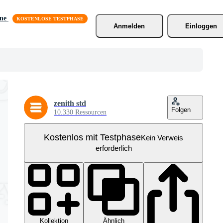
äne
Anmelden
Einloggen
zenith std
Folgen
10.330 Ressourcen
Kostenlos mit Testphase
Kein Verweis
erforderlich
Kollektion
Ähnlich