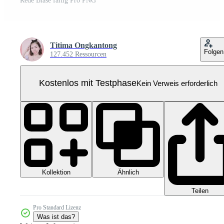
Rede Blase faltig Pro PNG
Titima Ongkantong
Folgen
127.452 Ressourcen
Kostenlos mit Testphase
Kein Verweis erforderlich
Kollektion
Ähnlich
Teilen
Pro Standard Lizenz
Was ist das?