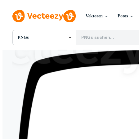
Vektoren
Fotos
PNGs
Alle Bilder
Fotos
PNGs
PSDs
SVGs
Vorlagen
Vektoren
Videos
Motion Graphics
Redaktionelle Bilder
Redaktionelle Ereignisse