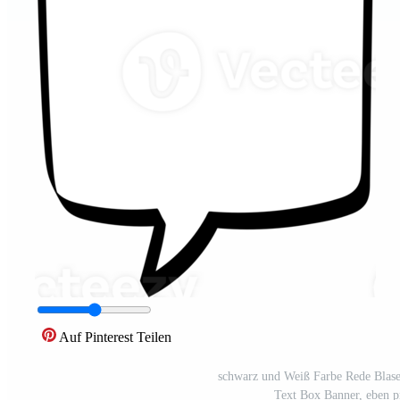
Auf Pinterest Teilen
schwarz und Weiß Farbe Rede Blas
Text Box Banner, eben 