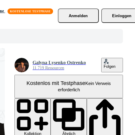
äne
Anmelden
Einloggen
Galyna Lysenko Ostrenko
Folgen
11.719 Ressourcen
Kostenlos mit Testphase
Kein Verweis
erforderlich
Kollektion
Ähnlich