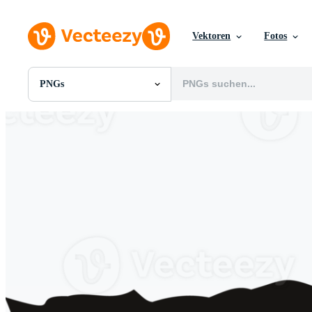
Vektoren
Fotos
PNGs
Alle Bilder
Fotos
PNGs
PSDs
SVGs
Vorlagen
Vektoren
Videos
Motion Graphics
Redaktionelle Bilder
Redaktionelle Ereignisse