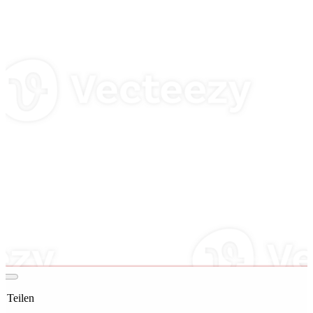
t Teilen