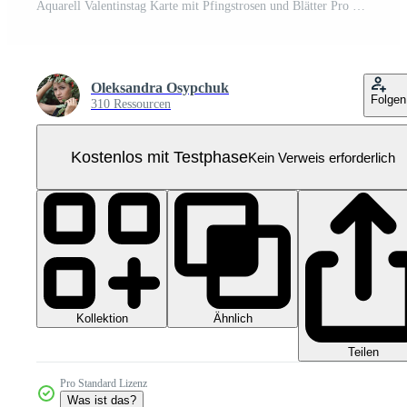
Aquarell Valentinstag Karte mit Pfingstrosen und Blätter Pro PNG
Oleksandra Osypchuk
Folgen
310 Ressourcen
Kostenlos mit Testphase
Kein Verweis erforderlich
Kollektion
Ähnlich
Teilen
Pro Standard Lizenz
Was ist das?