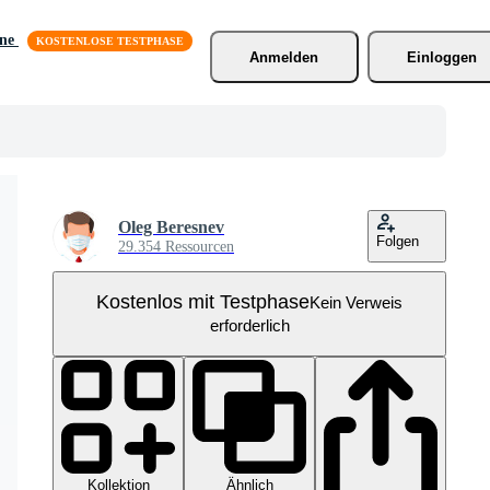
äne
Anmelden
Einloggen
Oleg Beresnev
Folgen
29.354 Ressourcen
Kostenlos mit Testphase
Kein Verweis
erforderlich
Kollektion
Ähnlich