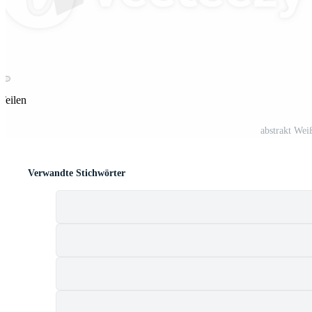
 Teilen
abstrakt We
Verwandte Stichwörter