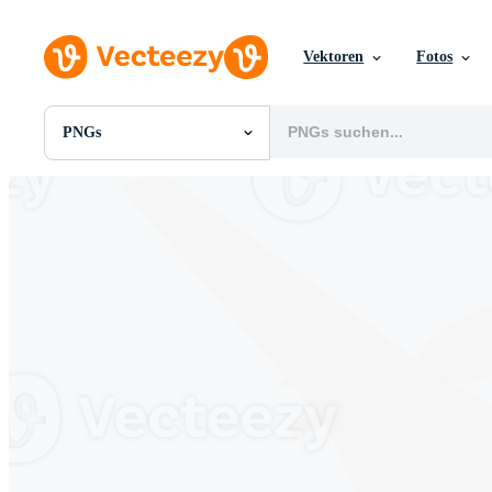
Vektoren
Fotos
PNGs
Alle Bilder
Fotos
PNGs
PSDs
SVGs
Vorlagen
Vektoren
Videos
Motion Graphics
Redaktionelle Bilder
Redaktionelle Ereignisse