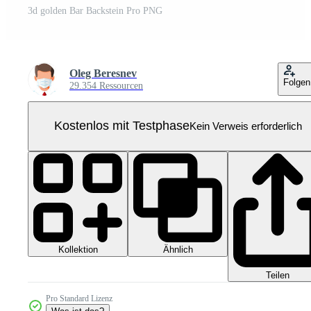
3d golden Bar Backstein Pro PNG
Oleg Beresnev
Folgen
29.354 Ressourcen
Kostenlos mit Testphase
Kein Verweis erforderlich
Kollektion
Ähnlich
Teilen
Pro Standard Lizenz