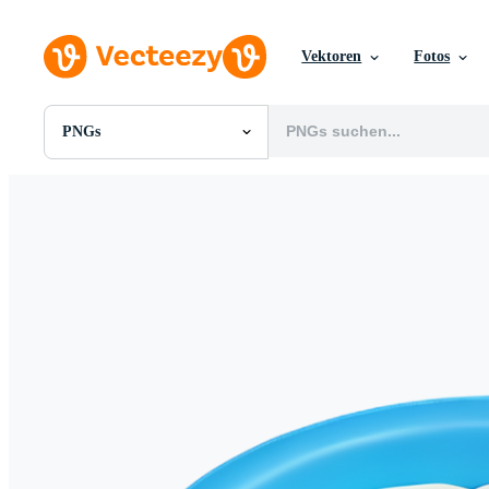
Vektoren
Fotos
PNGs
Alle Bilder
Fotos
PNGs
PSDs
SVGs
Vorlagen
Vektoren
Videos
Motion Graphics
Redaktionelle Bilder
Redaktionelle Ereignisse