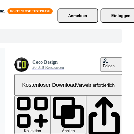
äne
Anmelden
Einloggen
Coco Design
Folgen
20.018 Ressourcen
Kostenloser Download
Verweis erforderlich
Kollektion
Ähnlich