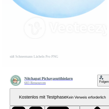
süß Schneemann Lächeln Pro PNG
Nitchapat Pichayasutthiolarn
Folgen
683 Ressourcen
Kostenlos mit Testphase
Kein Verweis erforderlich