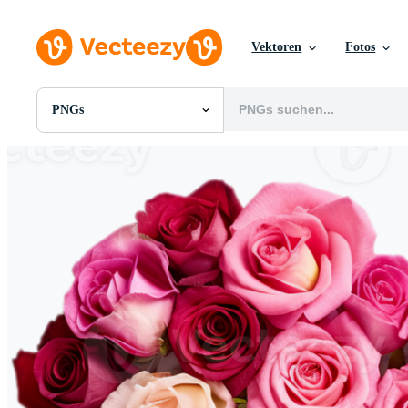
Vektoren
Fotos
PNGs
Alle Bilder
Fotos
PNGs
PSDs
SVGs
Vorlagen
Vektoren
Videos
Motion Graphics
Redaktionelle Bilder
Redaktionelle Ereignisse