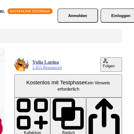
äne
Anmelden
Einloggen
Yulia Lapina
Folgen
1.855 Ressourcen
Kostenlos mit Testphase
Kein Verweis
erforderlich
Kollektion
Ähnlich