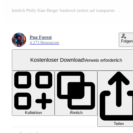
köstlich Philly Käse Burger Sandwich isoliert auf transparent Hintergrund Kostenloses PNG
Png Forest
Folgen
4.273 Ressourcen
Kostenloser Download
Verweis erforderlich
Kollektion
Ähnlich
Teilen