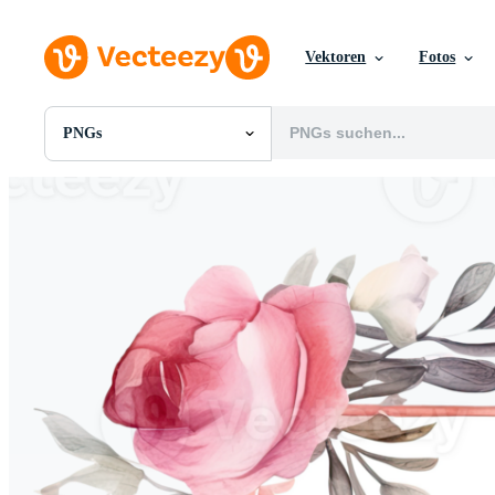
Vektoren
Fotos
PNGs
Alle Bilder
Fotos
PNGs
PSDs
SVGs
Vorlagen
Vektoren
Videos
Motion Graphics
Redaktionelle Bilder
Redaktionelle Ereignisse