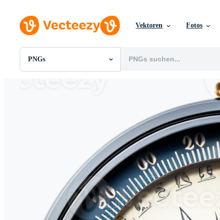
Vektoren
Fotos
PNGs
Alle Bilder
Fotos
PNGs
PSDs
SVGs
Vorlagen
Vektoren
Videos
Motion Graphics
Redaktionelle Bilder
Redaktionelle Ereignisse