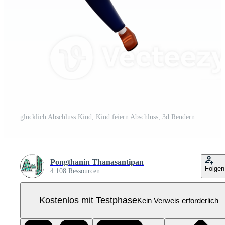
glücklich Abschluss Kind, Kind feiern Abschluss, 3d Rendern Pro PNG
Pongthanin Thanasantipan
Folgen
4.108 Ressourcen
Kostenlos mit Testphase
Kein Verweis erforderlich