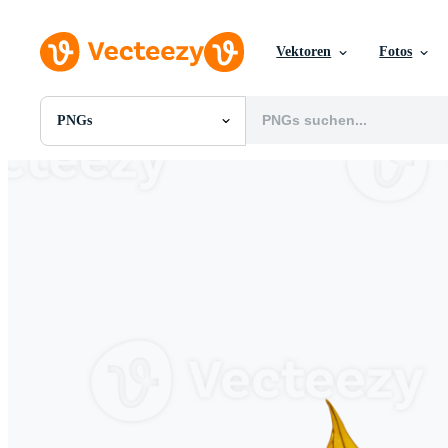
Vektoren
Fotos
PNGs
Alle Bilder
Fotos
PNGs
PSDs
SVGs
Vorlagen
Vektoren
Videos
Motion Graphics
Redaktionelle Bilder
Redaktionelle Ereignisse