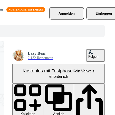
äne
Anmelden
Einloggen
Lazy Bear
Folgen
2.132 Ressourcen
Kostenlos mit Testphase
Kein Verweis
erforderlich
Kollektion
Ähnlich