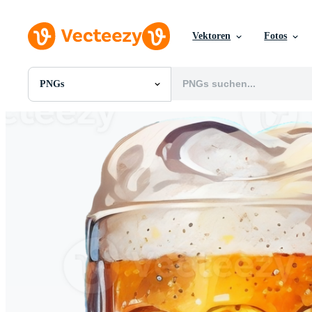
Vektoren
Fotos
PNGs
Alle Bilder
Fotos
PNGs
PSDs
SVGs
Vorlagen
Vektoren
Videos
Motion Graphics
Redaktionelle Bilder
Redaktionelle Ereignisse