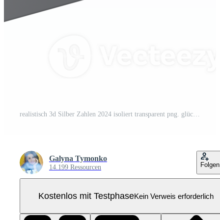
realistisch 3d Silber Zahlen 2024 isoliert transparent png. glücklich Neu Jahr und fröhlich Weihnachten Ferien Gruß Karte Konzept zum Netz, drucken Design Element Pro PNG
Galyna Tymonko
Folgen
14.199 Ressourcen
Kostenlos mit Testphase
Kein Verweis erforderlich