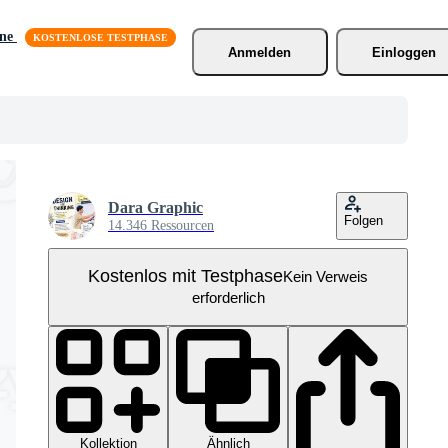
äne
Anmelden
Einloggen
Dara Graphic
Folgen
14.346 Ressourcen
Kostenlos mit Testphase
Kein Verweis
erforderlich
Kollektion
Ähnlich