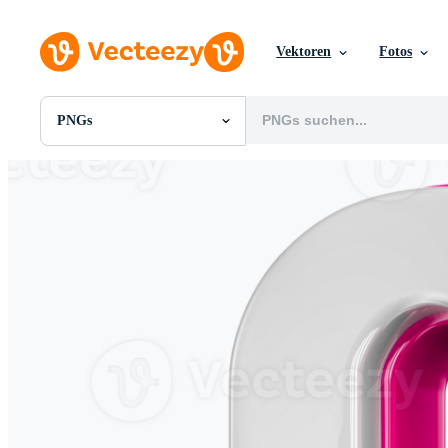
Vektoren
Fotos
PNGs
Alle Bilder
Fotos
PNGs
PSDs
SVGs
Vorlagen
Vektoren
Videos
Motion Graphics
Redaktionelle Bilder
Redaktionelle Ereignisse