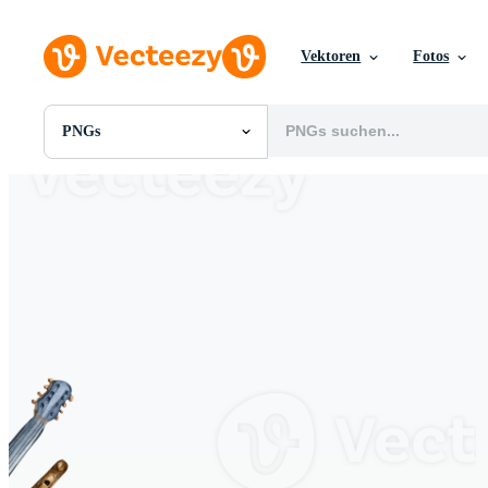
Vektoren
Fotos
PNGs
Alle Bilder
Fotos
PNGs
PSDs
SVGs
Vorlagen
Vektoren
Videos
Motion Graphics
Redaktionelle Bilder
Redaktionelle Ereignisse