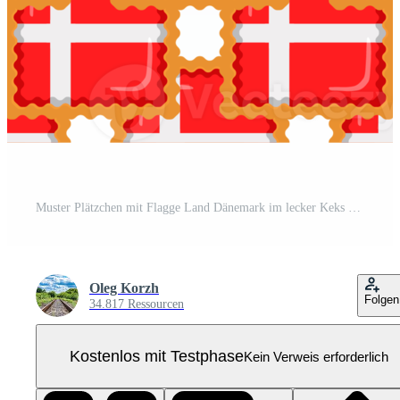
Muster Plätzchen mit Flagge Land Dänemark im lecker Keks Pro PNG
Oleg Korzh
Folgen
34.817 Ressourcen
Kostenlos mit Testphase
Kein Verweis erforderlich