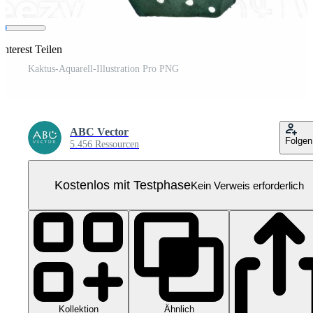
interest Teilen
Kaktus-Aquarell-Illustration Pro PNG
ABC Vector
Folgen
5.456 Ressourcen
Kostenlos mit Testphase
Kein Verweis erforderlich
Kollektion
Ähnlich