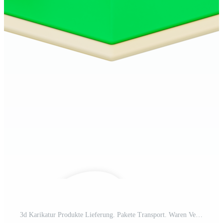
3d Karikatur Produkte Lieferung. Pakete Transport. Waren Verteilung. Position Kennzeichen zum Fan-Shop logistisch Verfahren. ein Karte mit ein Ort Symbol. 3d Rendern Illustration. Pro PNG