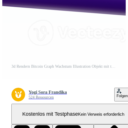
3d Rendern Bitcoin Graph Wachstum Illustration Objekt mit transparent Hintergrund Pro PNG
Yogi Sora Frandika
Folgen
524 Ressourcen
Kostenlos mit Testphase
Kein Verweis erforderlich