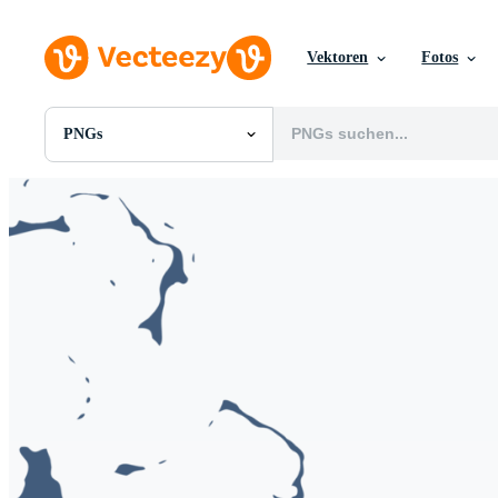
Vektoren
Fotos
PNGs
Alle Bilder
Fotos
PNGs
PSDs
SVGs
Vorlagen
Vektoren
Videos
Motion Graphics
Redaktionelle Bilder
Redaktionelle Ereignisse