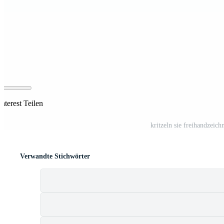
nterest Teilen
kritzeln sie freihandzeic
Verwandte Stichwörter