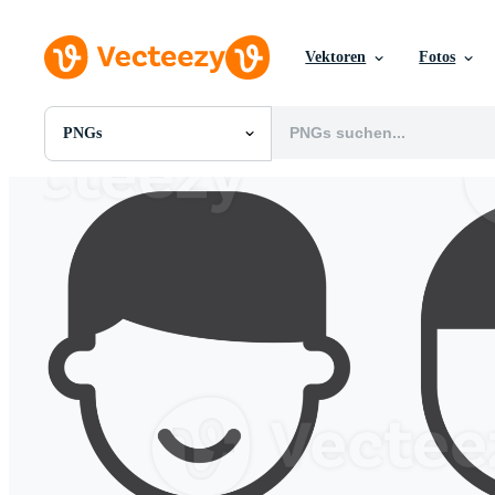
Vektoren
Fotos
PNGs
Alle Bilder
Fotos
PNGs
PSDs
SVGs
Vorlagen
Vektoren
Videos
Motion Graphics
Redaktionelle Bilder
Redaktionelle Ereignisse