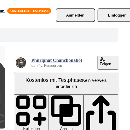
äne
Anmelden
Einloggen
Phuriphat Chanchonabot
Folgen
65.742 Ressourcen
Kostenlos mit Testphase
Kein Verweis
erforderlich
Kollektion
Ähnlich