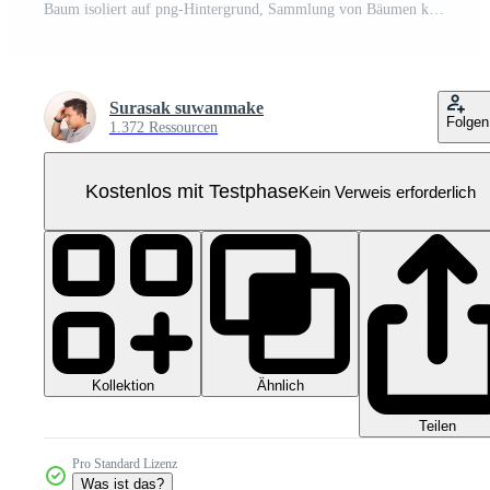
Baum isoliert auf png-Hintergrund, Sammlung von Bäumen kann dargestellt werden. Pro PNG
Surasak suwanmake
Folgen
1.372 Ressourcen
Kostenlos mit Testphase
Kein Verweis erforderlich
Kollektion
Ähnlich
Teilen
Pro Standard Lizenz
Was ist das?