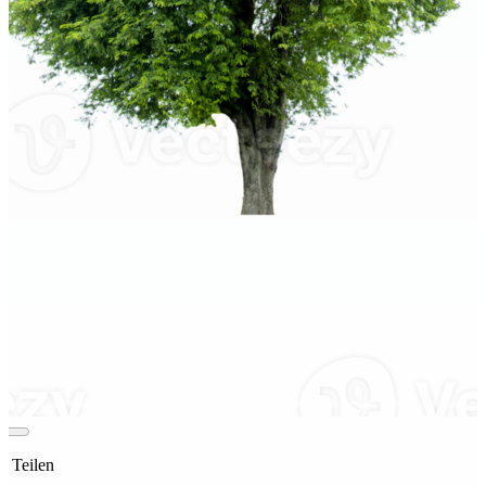
t Teilen