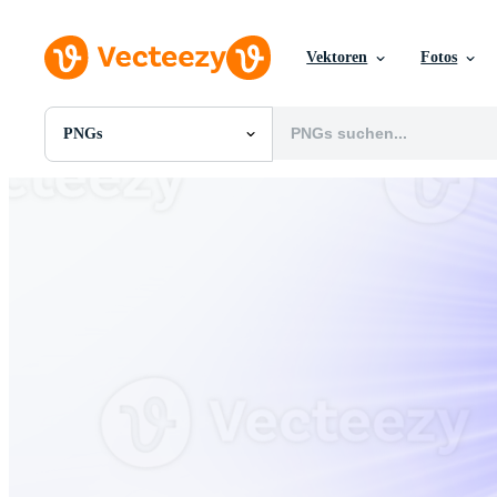
Vektoren
Fotos
PNGs
Alle Bilder
Fotos
PNGs
PSDs
SVGs
Vorlagen
Vektoren
Videos
Motion Graphics
Redaktionelle Bilder
Redaktionelle Ereignisse