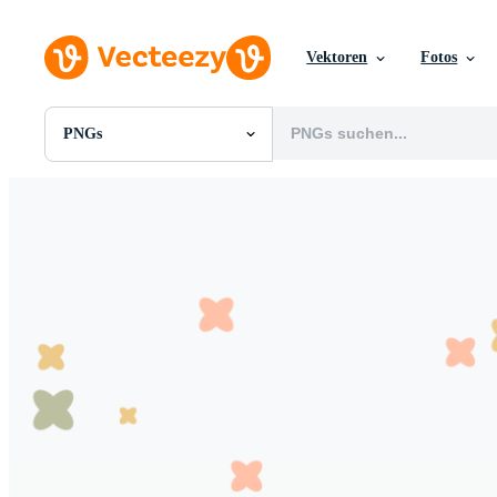
Vektoren
Fotos
PNGs
Alle Bilder
Fotos
PNGs
PSDs
SVGs
Vorlagen
Vektoren
Videos
Motion Graphics
Redaktionelle Bilder
Redaktionelle Ereignisse