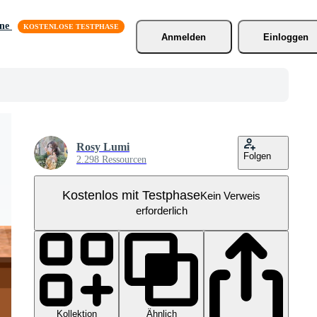
äne
Anmelden
Einloggen
Rosy Lumi
Folgen
2.298 Ressourcen
Kostenlos mit Testphase
Kein Verweis
erforderlich
Kollektion
Ähnlich