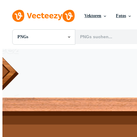
Vektoren
Fotos
PNGs
Alle Bilder
Fotos
PNGs
PSDs
SVGs
Vorlagen
Vektoren
Videos
Motion Graphics
Redaktionelle Bilder
Redaktionelle Ereignisse