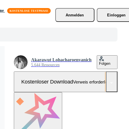
äne
Anmelden
Einloggen
Akarawut Lohacharoenvanich
Folgen
5.644 Ressourcen
Kostenloser Download
Verweis erforderlich