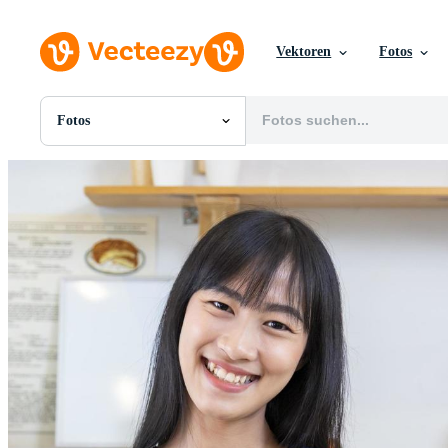
Vektoren
Fotos
Fotos
Alle Bilder
Fotos
PNGs
PSDs
SVGs
Vorlagen
Vektoren
Videos
Motion Graphics
Redaktionelle Bilder
Redaktionelle Ereignisse