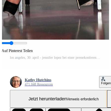
Auf Pinterest Teilen
los angeles, 30. april - jennifer lopez bei einer pressekonferenz für yandel, jennifer lopez und enrique iglesias, um ihre sommertour am boulevard3 am 30. april 2012 in los angeles, ca. anzukündigen
Kathy Hutchins
Folgen
471.048 Ressourcen
Jetzt herunterladen
Verweis erforderlich