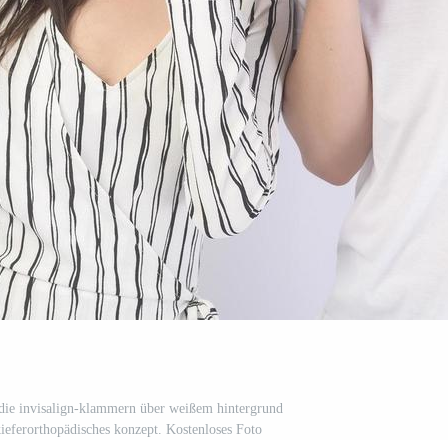
 die invisalign-klammern über weißem hintergrund
kieferorthopädisches konzept. Kostenloses Foto