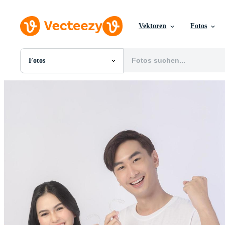
Vektoren
Fotos
Fotos
Alle Bilder
Fotos
PNGs
PSDs
SVGs
Vorlagen
Vektoren
Videos
Motion Graphics
Redaktionelle Bilder
Redaktionelle Ereignisse