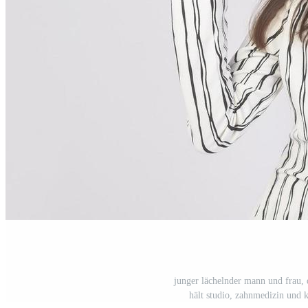
junger lächelnder mann und frau,
hält studio, zahnmedizin und 