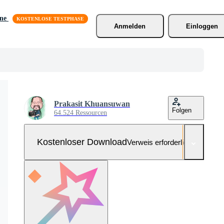
äne
Anmelden
Einloggen
Prakasit Khuansuwan
Folgen
64.524 Ressourcen
Kostenloser Download
Verweis erforderlich