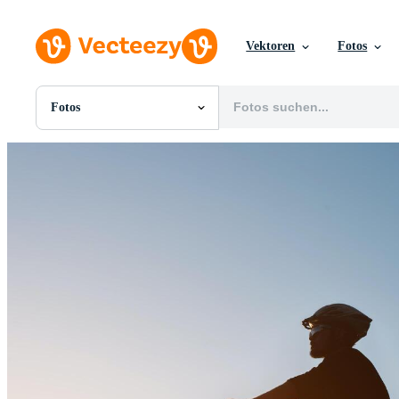
Vektoren
Fotos
Fotos
Alle Bilder
Fotos
PNGs
PSDs
SVGs
Vorlagen
Vektoren
Videos
Motion Graphics
Redaktionelle Bilder
Redaktionelle Ereignisse