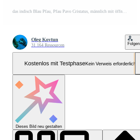
das indisch Blau Pfau, Pfau Pavo Cristatus, männlich mit öffnen hell Schwanz Gefieder Pro Foto
Oleg Kovtun
Folgen
31.164 Ressourcen
Kostenlos mit Testphase
Kein Verweis erforderlich
Dieses Bild neu gestalten