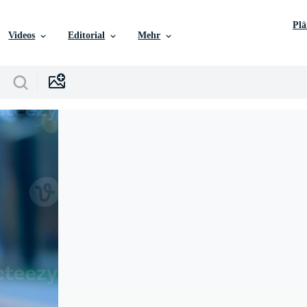
Pl
Videos
Editorial
Mehr