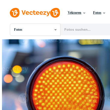
Vektoren
Fotos
Fotos
Alle Bilder
Fotos
PNGs
PSDs
SVGs
Vorlagen
Vektoren
Videos
Motion Graphics
Redaktionelle Bilder
Redaktionelle Ereignisse