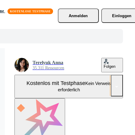
äne
Anmelden
Einloggen
Terelyuk Anna
Folgen
35.311 Ressourcen
Kostenlos mit Testphase
Kein Verweis
erforderlich