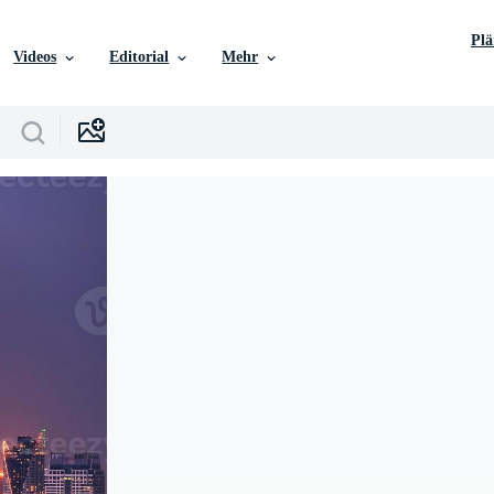
Pl
Videos
Editorial
Mehr