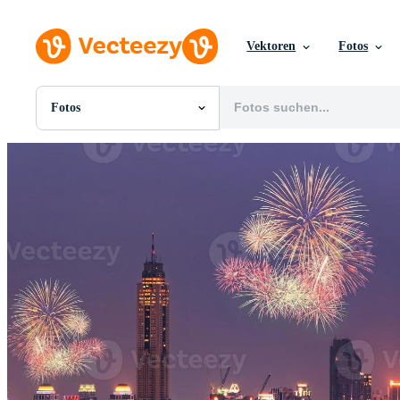
Vektoren
Fotos
Fotos
Alle Bilder
Fotos
PNGs
PSDs
SVGs
Vorlagen
Vektoren
Videos
Motion Graphics
Redaktionelle Bilder
Redaktionelle Ereignisse