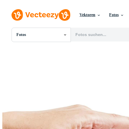
Vektoren
Fotos
Fotos
Alle Bilder
Fotos
PNGs
PSDs
SVGs
Vorlagen
Vektoren
Videos
Motion Graphics
Redaktionelle Bilder
Redaktionelle Ereignisse