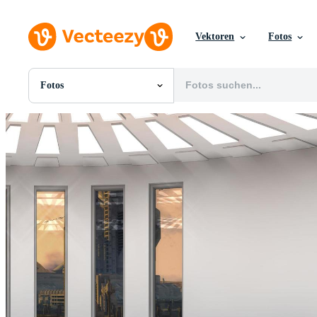
Vektoren
Fotos
Fotos
Alle Bilder
Fotos
PNGs
PSDs
SVGs
Vorlagen
Vektoren
Videos
Motion Graphics
Redaktionelle Bilder
Redaktionelle Ereignisse