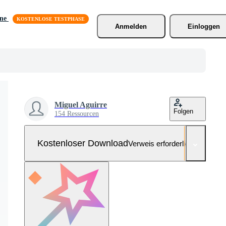
äne
Anmelden
Einloggen
Miguel Aguirre
Folgen
154 Ressourcen
Kostenloser Download
Verweis erforderlich